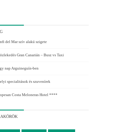
G
nfi del Mar szív alakú szigete
özlekedés Gran Canarián – Busz vs Taxi
gy nap Arguineguín-ben
elyi specialitások és szuvenírek
opesan Costa Meloneras Hotel ****
MAKÖRÖK