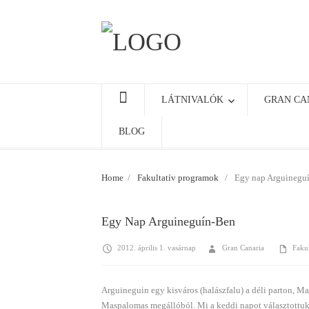
LÁTNIVALÓK
GRAN CA
BLOG
Home
/
Fakultatív programok
/
Egy nap Arguinegu
Egy Nap Arguineguín-Ben
2012. április 1. vasárnap
Gran Canaria
Faku
Arguineguin egy kisváros (halászfalu) a déli parton, Ma
Maspalomas megállóból. Mi a keddi napot választottuk e