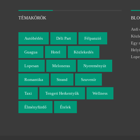
TÉMAKÖRÖK
BLO
Anfi 
Közle
Autóbérlés
Déli Part
Félpanzió
Egy 
Helyi
Guagua
Hotel
Közlekedés
Lope
Lopesan
Meloneras
Nyereményút
Romantika
Strand
Szuvenír
Taxi
Tengeri Herkentyűk
Wellness
Élményfürdő
Ételek