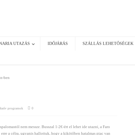
NARIA UTAZÁS
IDŐJÁRÁS
SZÁLLÁS LEHETŐSÉGEK
ín-ben
ltatív programok
0
spalomastól nem messze. Busszal 1-2€-ért el lehet ide utazni, a Faro
rre a célra, ugyanis hallottuk, hogy a kikötőben hatalmas piac van