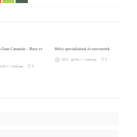
 Gran Canarián – Busz vs
Helyi specialitások és szuvenírek
2012. április 1. vasárnap
0
rilis 1. vasárnap
0