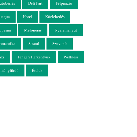
utóbérlés
Déli Part
Félpanzió
uagua
Hotel
Közlekedés
opesan
Meloneras
Nyereményút
omantika
Strand
Szuvenír
axi
Tengeri Herkentyűk
Wellness
lményfürdő
Ételek