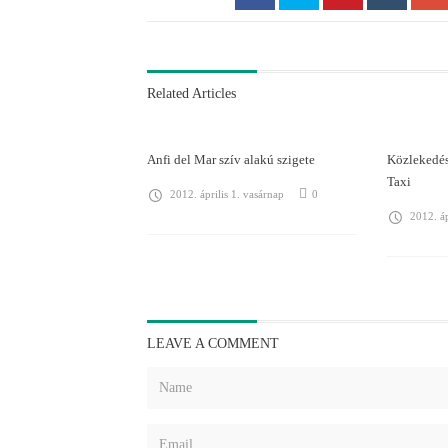
Related Articles
Anfi del Mar szív alakú szigete
Közlekedés
Taxi
2012. április 1. vasárnap
0
2012. áp
LEAVE A COMMENT