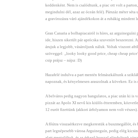
keddenként. Nem is csalódtunk, a piac ott volt a parton,
megindulni dél, azaz az óceán felé). Párszáz méter séta
a gravírozásra váró ajándékokon át a ruhákig mindent le
Gran Canaria a bolhapiacairól is híres, az arguineguín
ide, hiszen sikerült pár aprócska szuvenírt beszerezni.
árujuk a legjobb, vásároljunk náluk. Voltak viszont afr
szöveggel: „looky looky good price, cheap cheap price”.
csip prájsz – nájsz :D)
Hazafelé indulva a part mentén felmászkáltunk a sziklá
napoznak, és kényelmesen araszolnak a köveken. Ez is 
A belváros pedig nagyon hangulatos, a piac után ki is 
pizzát az Apolo XI nevű kis kiülős étteremben, közvetlen
12 eurót fizettünk (akkori árfolyamon nem volt vészes).
A főútra visszaérkezve megkerestük a buszmegállót, és 
part legnépesebb városa Arguineguín, pedig elég kicsine
alatt megtaláltuk, és az érkező busszal elindultunk vis