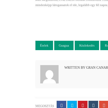
mindenképp látogassatok el ide, legalább egy fél napra.
Ételek
Guagua
Közlekedés
R
WRITTEN BY GRAN CANAR
MEGOSZTÁS