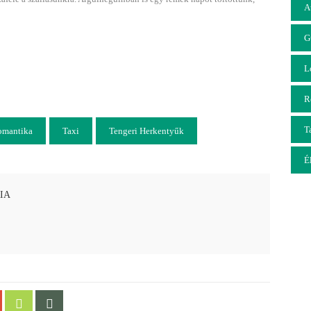
A
G
L
R
T
omantika
Taxi
Tengeri Herkentyűk
É
IA