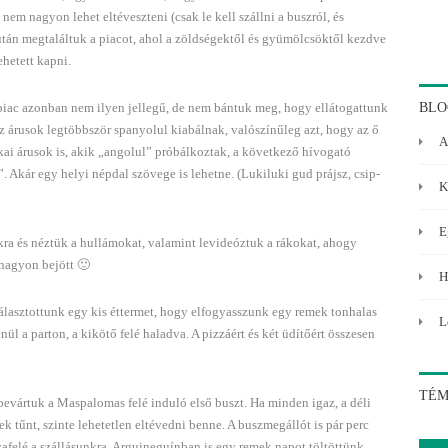
 nem nagyon lehet eltéveszteni (csak le kell szállni a buszról, és
 után megtaláltuk a piacot, ahol a zöldségektől és gyümölcsöktől kezdve
hetett kapni.
i piac azonban nem ilyen jellegű, de nem bántuk meg, hogy ellátogattunk
BLO
 Az árusok legtöbbször spanyolul kiabálnak, valószínűleg azt, hogy az ő
A
ikai árusok is, akik „angolul” próbálkoztak, a következő hívogató
 Akár egy helyi népdal szövege is lehetne. (Lukiluki gud prájsz, csip-
K
E
kra és néztük a hullámokat, valamint levideóztuk a rákokat, ahogy
nagyon bejött 🙂
H
választottunk egy kis éttermet, hogy elfogyasszunk egy remek tonhalas
L
ül a parton, a kikötő felé haladva. A pizzáért és két üdítőért összesen
TÉ
bevártuk a Maspalomas felé induló első buszt. Ha minden igaz, a déli
k tűnt, szinte lehetetlen eltévedni benne. A buszmegállót is pár perc
szafelé a szállásunkra. Arguineguínban is egy remek napot töltöttünk,